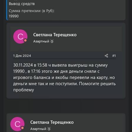
о
а
Вывод средств
р
н
Сумма претензии (в Руб)
т
а
19990
е
ч
м
а
ы
л
а
Светлана Терещенко
С
Азартный 🥉
1 Дек 2024
#1
30.11.2024 в 15:58 ч вывела выигрыш на сумму
19990 , в 17:16 этого же дня деньги сняли с
игрового баланса и якобы перевели на карту, но
деньги мне так и не поступили. Помогите решить
проблему
Светлана Терещенко
С
Азартный 🥉