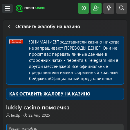
Оставить жалобу на казино
❗️ВНИМАНИЕ❗️Представители казино никогда
не запрашивают ПЕРЕВОДЫ ДЕНЕГ! Они не
просят вас передать личные данные в
сторонних чатах - перейти в Telegram или в
другой мессенджер! Все официальные
представители имеют фирменный красный
бейджик «Официальный представитель»
КАК ОСТАВИТЬ ЖАЛОБУ НА КАЗИНО
lukkly casino помоечка
А
Д
lexttp
22 Апр 2025
в
а
т
т
Раздел жалобы