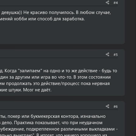
#4
 девушка)) Не красиво получилось. В любом случае,
оменяй хобби или способ для заработка.
#5
д. Когда "залипаем" на одно и то же действие - будь то
дин за другим или игра во что-то. В этом состоянии
отим продолжать это действие/процесс пока нервная
ие штуки. Мозг не даёт.
#6
аты, покер или букмекерская контора, изначально
в дело. Практика показывает, что при неудачном
моубеждение, подкрепленное различными выкладками -
тельно выиграю". В итогет, что ничего хорошего из