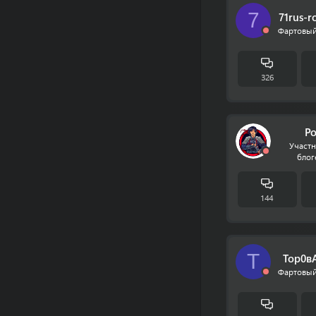
7
71rus-r
Фартовый
326
Р
Участн
блог
144
Т
Тор0в
Фартовый