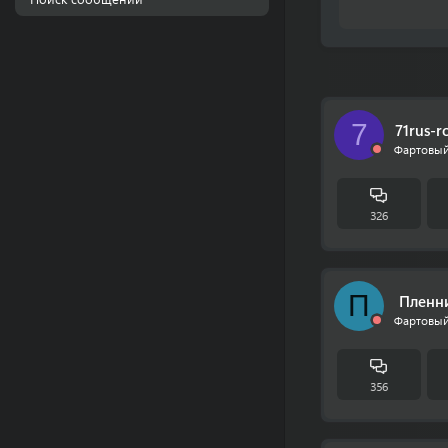
7
71rus-r
Фартовый
326
П
Пленн
Фартовый
356