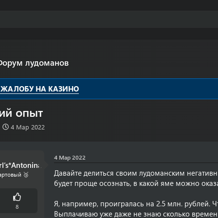
Форум лудоманов
 ЖАЛОБУ НА КАЗИНО
ий опыт
Д
4 Мар 2022
а
т
а
4 Мар 2022
н
rl’s*Antonina
а
Давайте делиться своим лудоманским негатив
артовый 🥉
ч
будет проще осознать, в какой яме можно оказа
а
л
Я, например, проигралась на 2.5 млн. рублей.
а
8
Выплачиваю уже даже не знаю сколько времени