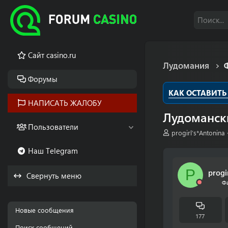
Cайт casino.ru
Лудомания
Форумы
КАК ОСТАВИТЬ
НАПИСАТЬ ЖАЛОБУ
Лудоманск
Пользователи
А
progirl’s*Antonina
в
Наш Telegram
т
о
р
P
progi
Свернуть меню
т
Ф
е
м
ы
Новые сообщения
177
Поиск сообщений