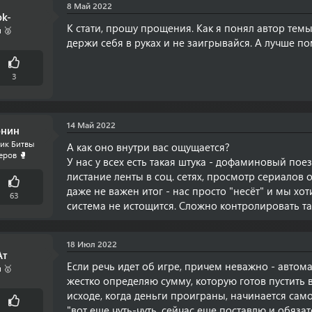
8 Май 2022
ok-
К стати, прошу прощения. Как я понял автор темы
 🥈
держи себя в руках и не заигрывайся. А лучше п
3
14 Май 2022
онин
ик Битвы
А как оно внутри вас ощущается?
еров 🥊
У нас у всех есть такая штука - дофаминовый поез
листание ленты в соц. сетях, просмотр сериалов о
даже не важен итог - нас просто "несёт" и мы х
63
система не истощится. Сложно контролировать так
18 Июл 2022
Aт
Если речь идет об игре, причем неважно - автом
 🥇
жестко определяю сумму, которую готов пустить 
исходе, когда деньги проиграны, начинается са
"вот еще чуть-чуть, сейчас еще поставлю и обяза