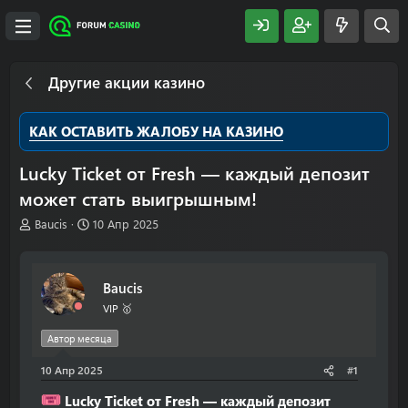
Другие акции казино
КАК ОСТАВИТЬ ЖАЛОБУ НА КАЗИНО
Lucky Ticket от Fresh — каждый депозит
может стать выигрышным!
А
Д
Baucis
10 Апр 2025
в
а
т
т
о
а
Baucis
р
н
т
а
VIP 🥇
е
ч
м
а
Автор месяца
ы
л
10 Апр 2025
а
#1
Lucky Ticket от Fresh — каждый депозит