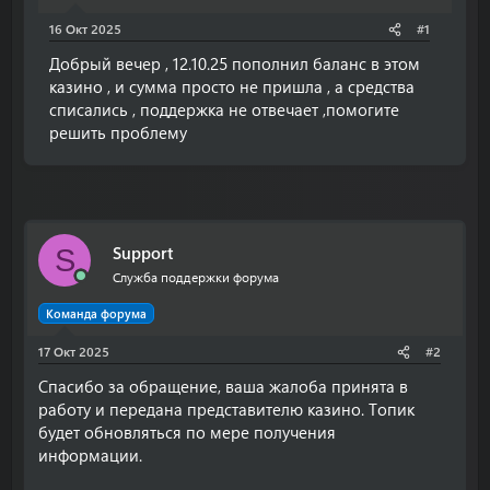
16 Окт 2025
#1
Добрый вечер , 12.10.25 пополнил баланс в этом
казино , и сумма просто не пришла , а средства
списались , поддержка не отвечает ,помогите
решить проблему
Support
S
Служба поддержки форума
Команда форума
17 Окт 2025
#2
Спасибо за обращение, ваша жалоба принята в
работу и передана представителю казино. Топик
будет обновляться по мере получения
информации.