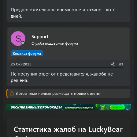
Предположительное время ответа казино - до 7
дней.
Support
S
Служба поддержки форума
Команда форума
25 Окт 2025
#3
Не поступил ответ от представителя, жалоба не
решена.
В этой теме нельзя размещать новые ответы.
Статистика жалоб на LuckyBear