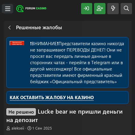
Решенные жалобы
❗️ВНИМАНИЕ❗️Представители казино никогда
не запрашивают ПЕРЕВОДЫ ДЕНЕГ! Они не
просят вас передать личные данные в
сторонних чатах - перейти в Telegram или в
другой мессенджер! Все официальные
представители имеют фирменный красный
бейджик «Официальный представитель»
КАК ОСТАВИТЬ ЖАЛОБУ НА КАЗИНО
Lucke bear не пришли деньги
Не решено
на депозит
А
Д
alekseii
1 Сен 2025
в
а