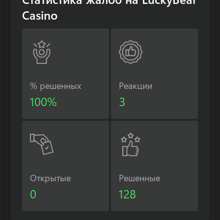
Casino
% решенных
Реакции
100%
3
Открытые
Решенные
0
128