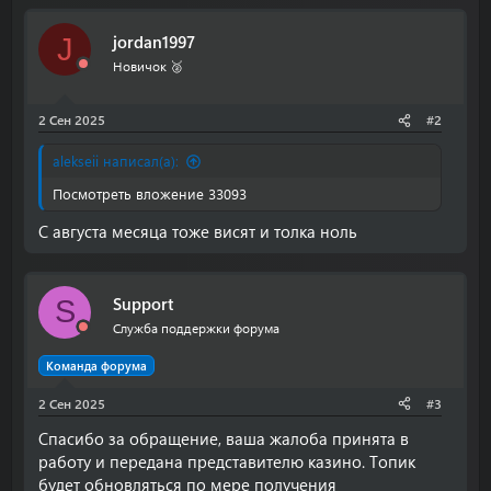
jordan1997
J
Новичок 🥈
2 Сен 2025
#2
alekseii написал(а):
Посмотреть вложение 33093
С августа месяца тоже висят и толка ноль
Support
S
Служба поддержки форума
Команда форума
2 Сен 2025
#3
Спасибо за обращение, ваша жалоба принята в
работу и передана представителю казино. Топик
будет обновляться по мере получения