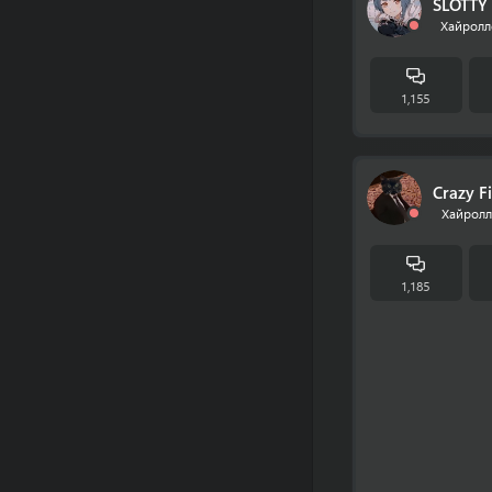
SLOTTY 
Хайролл
1,155
Crazy F
Хайролл
1,185