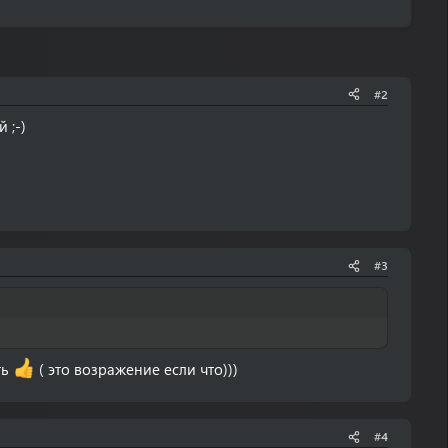
#2
 ;-)
#3
ть
( это возражение если что)))
#4