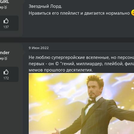
GIRL
Звездный Лорд.
ер🥈
Нравиться его плейлист и двигается нормально
137
9 Июн 2022
inder
Не люблю супергеройские вселенные, но персона
ер🥈
первых - он © "гений, миллиардер, плейбой, фил
мемов прошлого десятилетия.
172