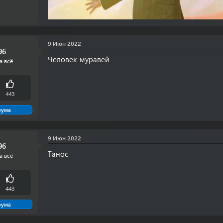
9 Июн 2022
96
Человек-муравей
а всё
443
рума
9 Июн 2022
96
Танос
а всё
443
рума