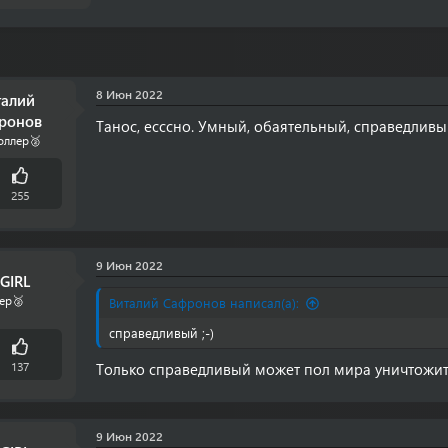
8 Июн 2022
талий
ронов
Танос, есссно. Умный, обаятельный, справедливый
оллер🥈
255
9 Июн 2022
GIRL
ер🥈
Виталий Сафронов написал(а):
справедливый ;-)
137
Только справедливый может пол мира уничтожи
9 Июн 2022