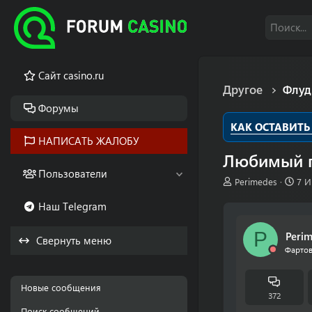
Cайт casino.ru
Другое
Флуд
Форумы
КАК ОСТАВИТЬ
НАПИСАТЬ ЖАЛОБУ
Любимый п
Пользователи
А
Д
Perimedes
7 И
в
а
Наш Telegram
т
т
о
а
р
н
P
Peri
Свернуть меню
т
а
Фартов
е
ч
м
а
ы
л
Новые сообщения
а
372
Поиск сообщений