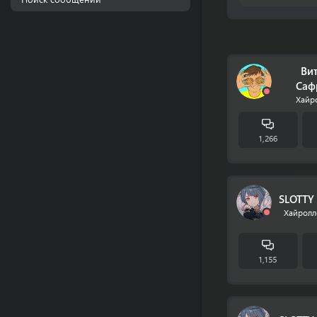
Ви
Саф
Хайр
1,266
SLOTTY 
Хайролл
1,155