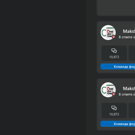
Maks
В ответе з
10,872
Команда фо
Maks
В ответе з
10,872
Команда фо