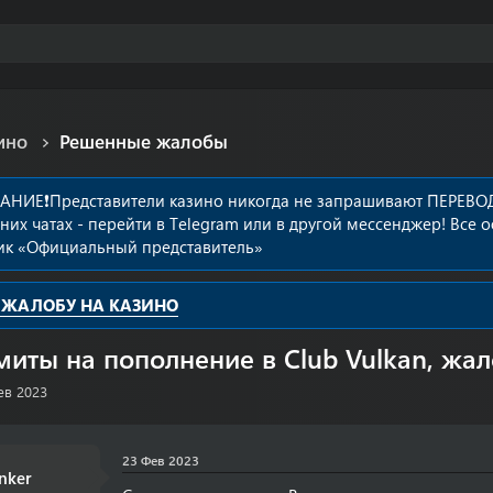
ино
Решенные жалобы
АНИЕ❗️Представители казино никогда не запрашивают ПЕРЕВОД
них чатах - перейти в Telegram или в другой мессенджер! В
ик «Официальный представитель»
 ЖАЛОБУ НА КАЗИНО
иты на пополнение в Club Vulkan, жа
ев 2023
23 Фев 2023
nker