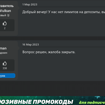
1 Мар 2023
тавитель
 Vulkan
Добрый вечер! У нас нет лимитов на депозиты, вы
овый 🥉
2
16 Мар 2023
rman
Вопрос решен, жалоба закрыта.
админ
338
рума