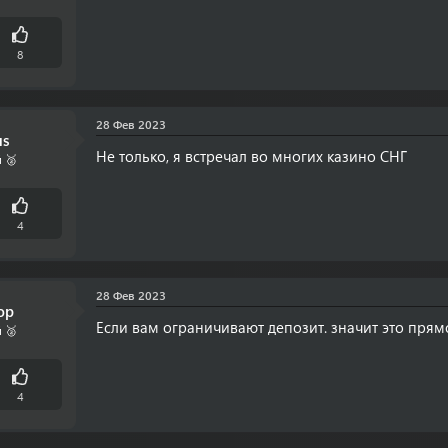
8
28 Фев 2023
us
Не только, я встречал во многих казино СНГ
 🥈
4
28 Фев 2023
ор
Если вам ограничивают депозит. значит это прямо
 🥈
4