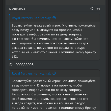
17 Апр 2025
#4
Royal Partners написал(а):
Здравствуйте, уважаемый игрок! Уточните, пожалуйста,
вашу почту или ID аккаунта на проекте, чтобы
проверить информацию по вашему вопросу.
Но хотелось бы отметить, что на нашем сайте нет
необходимости вносить повторные депозиты для
вывода средств, возможно вы вошли на ресурс,
который не имеет отношения к официальному бренду
LEX.
lD: 1000833905
Royal Partners написал(а):
Здравствуйте, уважаемый игрок! Уточните, пожалуйста,
вашу почту или ID аккаунта на проекте, чтобы
проверить информацию по вашему вопросу.
Но хотелось бы отметить, что на нашем сайте нет
необходимости вносить повторные депозиты для
вывода средств, возможно вы вошли на ресурс,
который не имеет отношения к официальному бренду