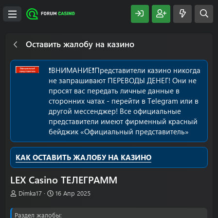
Оставить жалобу на казино
❗️ВНИМАНИЕ❗️Представители казино никогда
не запрашивают ПЕРЕВОДЫ ДЕНЕГ! Они не
просят вас передать личные данные в
сторонних чатах - перейти в Telegram или в
другой мессенджер! Все официальные
представители имеют фирменный красный
бейджик «Официальный представитель»
КАК ОСТАВИТЬ ЖАЛОБУ НА КАЗИНО
LEX Casino ТЕЛЕГРАММ
А
Д
Dimka17
16 Апр 2025
в
а
т
т
Раздел жалобы