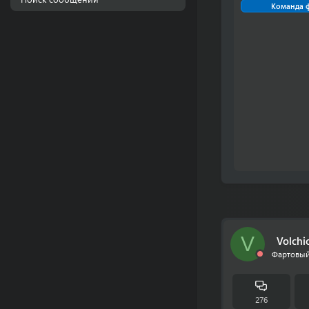
Команда 
V
Volchi
Фартовый
276