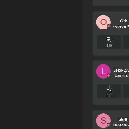
O
Ork
Фартовый
290
L
Leks-Ly
Фартовы
271
S
Sloth
Фартовый