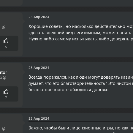
23 Апр 2024
Хорошие советы, но насколько действительно мо
 🥈
сделать внешний вид легитимным, может нанять 
Нужно либо самому испытывать, либо доверять р
5
23 Апр 2024
utor
Всегда поражался, как люди могут доверять кази
й 🥈
думает, что это благотворительность? Это чистой 
бесплатное в итоге обходится дороже.
7
23 Апр 2024
Важно, чтобы были лицензионные игры, но как на
 🥈