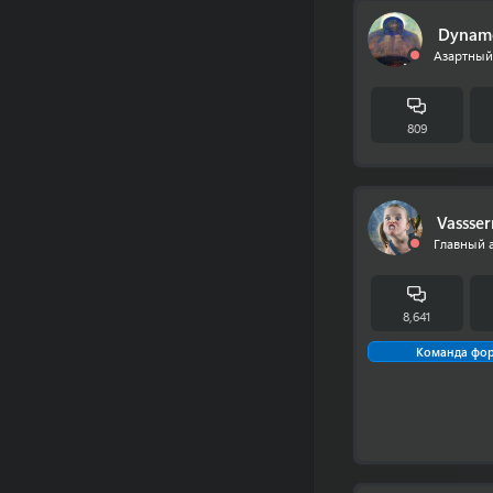
Dynamo
Азартный
809
Vassse
Главный 
8,641
Команда фо