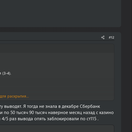
#12
(3-4).
ля раскрытия...
ту выводят. Я тогда не знала в декабре Сбербанк
и по 50 тысяч 90 тысяч наверное месяц назад с казино
4/5 раз вывода опять заблокировали по ст115 .