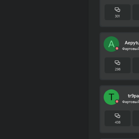
301
A
Aepyt
Фартовый
298
T
tr9pa
Фартовый
438