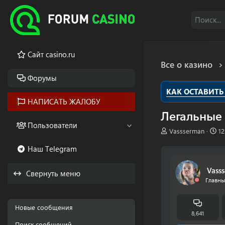
Cайт casino.ru
Все о казино
Форумы
КАК ОСТАВИТЬ
НАПИСАТЬ ЖАЛОБУ
Легальные 
Пользователи
А
Д
Vassserman
1
в
а
Наш Telegram
т
т
о
а
р
н
Vass
Свернуть меню
т
а
Главн
е
ч
м
а
ы
л
Новые сообщения
а
8,641
Поиск сообщений