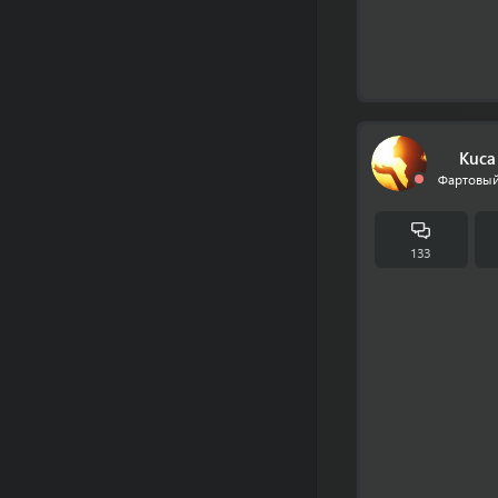
Kuca
Фартовый
133