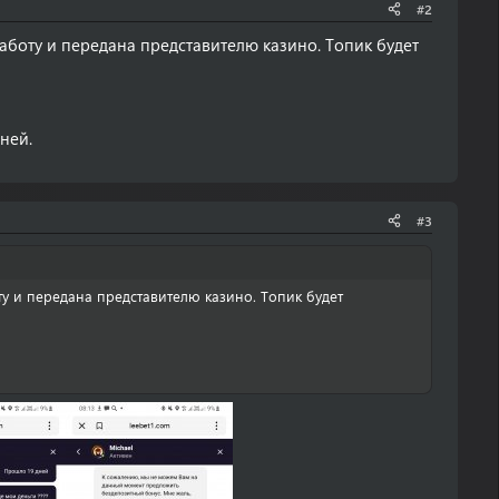
#2
аботу и передана представителю казино. Топик будет
ней.
#3
у и передана представителю казино. Топик будет