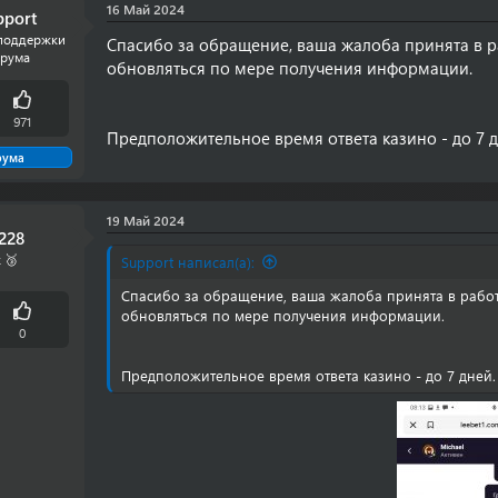
16 Май 2024
pport
поддержки
Спасибо за обращение, ваша жалоба принята в р
рума
обновляться по мере получения информации.
971
Предположительное время ответа казино - до 7 д
рума
19 Май 2024
228
 🥉
Support написал(а):
Спасибо за обращение, ваша жалоба принята в работ
обновляться по мере получения информации.
0
Предположительное время ответа казино - до 7 дней.