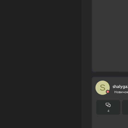
S
shalyga
Новичок
4