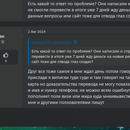
Есть какой то ответ по проблеме? Они написали 
не смогли перевести в итоге уже 7 дней жду день
данные вопросы или сайт тоже для отвода глаз с
2 Авг 2024
ан
 🥇
shalyga228 написал(а):
Есть какой то ответ по проблеме? Они написали и сп
перевести в итоге уже 7 дней жду деньги на новые р
8
сайт тоже для отвода глаз создан?
Друг все тоже самое в мне ждал день потом гово
прислади я виписки туди суди и там говорят на т
карта но доказательства перевода не могу показ
и имя и нумер телефона .не можно всем ошибнутс
пополняет поле визи или мира куда мнеивывести 
мне и другими ползователями пишут