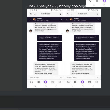
Логин Shalyga288, прошу помощи