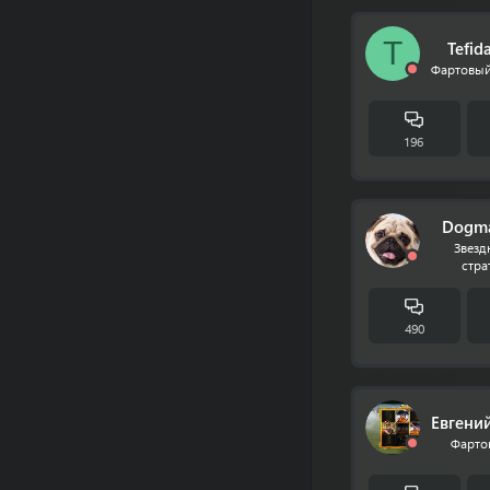
T
Tefid
Фартовый
196
Dogma
Звез
стра
490
Евгени
Фарто