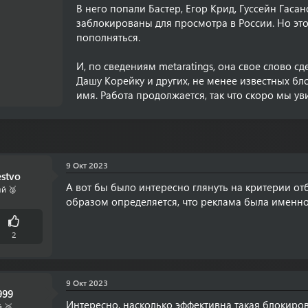
В него попали Бастер, Егор Крид, Гуссейн Гаса
заблокированы для просмотра в России. Но это
пополняться.
И, по сведениям metaratings, она свое слово сд
Дашу Корейку и других, не менее известных бл
имя. Работа продолжается, так что скоро мы у
9 Окт 2023
stvo
А вот бы было интересно глянуть на критерии отб
й 🥈
образом определяется, что реклама была именно
2
9 Окт 2023
999
Интересно, насколько эффективна такая блокиров
 🥈