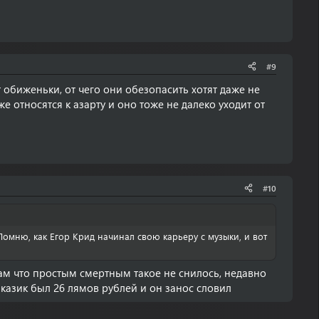
#9
т обиженьки, от чего они обезопасить хотят даже не
же относятся к азарту и оно тоже не далеко уходит от
#10
Помню, как Егор Крид начинал свою карьеру с музыки, и вот
ам что простым смертным такое не снилось, недавно
в казик был 26 лямов рублей и он занос словил