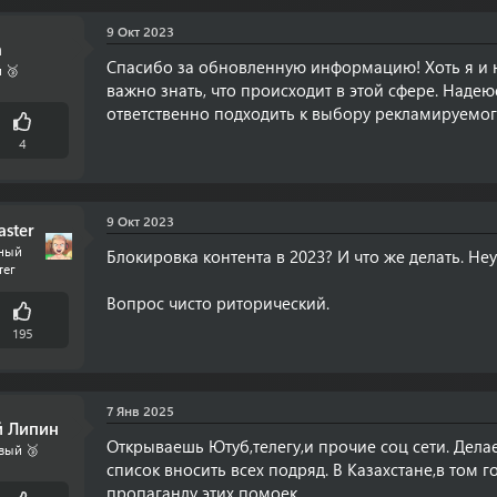
9 Окт 2023
a
Спасибо за обновленную информацию! Хоть я и н
 🥉
важно знать, что происходит в этой сфере. Надею
ответственно подходить к выбору рекламируемог
4
9 Окт 2023
ster
дный
Блокировка контента в 2023? И что же делать. Не
тег
Вопрос чисто риторический.
195
7 Янв 2025
й Липин
Открываешь Ютуб,телегу,и прочие соц сети. Дел
вый 🥉
список вносить всех подряд. В Казахстане,в том 
пропаганду этих помоек