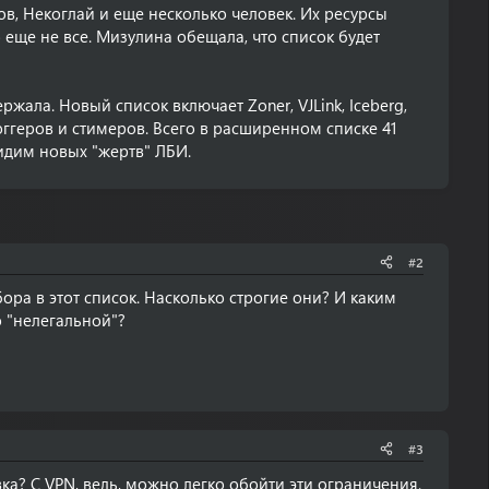
нов, Некоглай и еще несколько человек. Их ресурсы
 еще не все. Мизулина обещала, что список будет
ержала. Новый список включает Zoner, VJLink, Iceberg,
оггеров и стимеров. Всего в расширенном списке 41
видим новых "жертв" ЛБИ.
#2
ора в этот список. Насколько строгие они? И каким
 "нелегальной"?
#3
ка? С VPN, ведь, можно легко обойти эти ограничения.