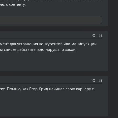
с к контенту.
#4
румент для устранения конкурентов или манипуляции
м списке действительно нарушало закон.
#5
ске. Помню, как Егор Крид начинал свою карьеру с