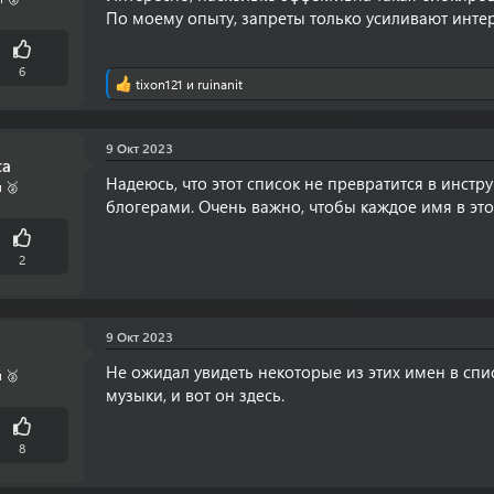
По моему опыту, запреты только усиливают интере
6
tixon121
и
ruinanit
Р
е
а
к
9 Окт 2023
ц
ca
и
Надеюсь, что этот список не превратится в инст
 🥈
и
блогерами. Очень важно, чтобы каждое имя в это
:
2
9 Окт 2023
Не ожидал увидеть некоторые из этих имен в спи
 🥈
музыки, и вот он здесь.
8