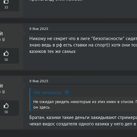
33
9 Янв 2025
it
Никому не секрет что в лиге "безопасности" сидя
 🥈
знаю ведь в рф есть ставки на спорт)) хотя они то
казиков тех же самых
56
9 Янв 2025
it
 🥈
Ellie написал(а):
Не ожидал увидеть некоторые из этих имен в списке. 
он здесь.
56
Братан, казики такие деньги закидывают стример
чекал видос создателя одного казика у него деп 