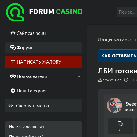
Cайт casino.ru
Люди казино
Форумы
КАК ОСТАВИТЬ
НАПИСАТЬ ЖАЛОБУ
ЛБИ готови
Пользователи
А
Д
Sweet_Cat
5 О
в
а
Наш Telegram
т
т
о
а
р
н
Swee
Свернуть меню
т
а
Фартов
е
ч
м
а
ы
л
Новые сообщения
а
355
Поиск сообщений