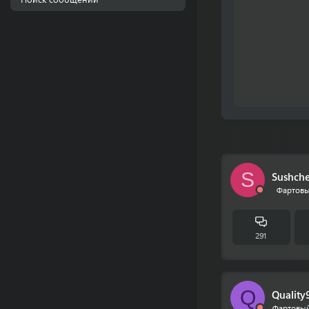
S
Sushche
Фартовы
291
Q
Quality
Фартовый