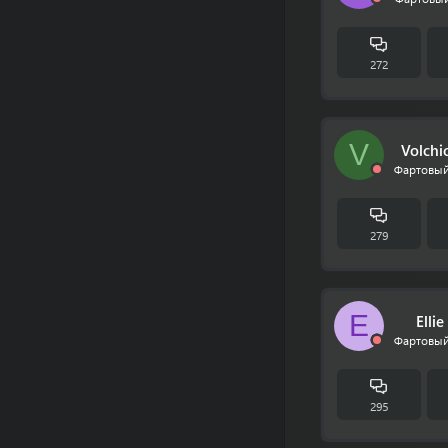
272
V
Volchi
Фартовый
279
E
Ellie
Фартовый
295