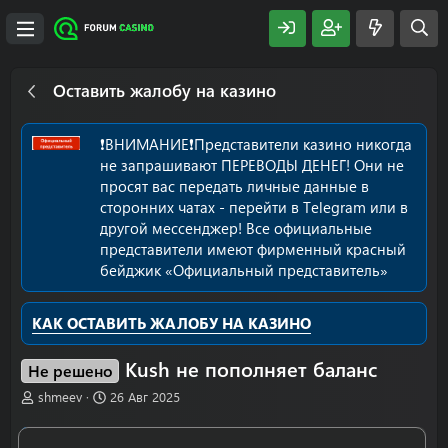
Оставить жалобу на казино
❗️ВНИМАНИЕ❗️Представители казино никогда
не запрашивают ПЕРЕВОДЫ ДЕНЕГ! Они не
просят вас передать личные данные в
сторонних чатах - перейти в Telegram или в
другой мессенджер! Все официальные
представители имеют фирменный красный
бейджик «Официальный представитель»
КАК ОСТАВИТЬ ЖАЛОБУ НА КАЗИНО
Kush не пополняет баланс
Не решено
А
Д
shmeev
26 Авг 2025
в
а
т
т