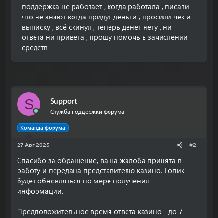
поддержка не работает , когда работала , писали
что не знают когда придут деньги , просили чек и
выписку , всё скинул , теперь денег нету , ни
ответа ни привета , прошу помочь в зачислении
средств
Support
S
Служба поддержки форума
Команда форума
27 Авг 2025
#2
Спасибо за обращение, ваша жалоба принята в
работу и передана представителю казино. Топик
будет обновляться по мере получения
информации.
Предположительное время ответа казино - до 7