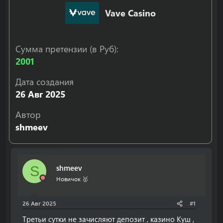
о
а
р
н
Vave Casino
т
а
е
ч
м
а
ы
л
Сумма претензии (в Руб)
а
2001
Дата создания
26 Авг 2025
Автор
shmeev
shmeev
S
Новичок 🥇
26 Авг 2025
#1
Третьи сутки не зачисляют депозит , казино Куш ,