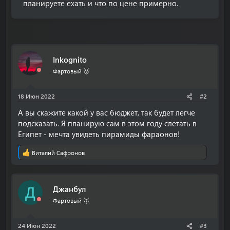
планируете ехать и что по цене примерно.
Inkognito
Фартовый 🥉
18 Июн 2022
#2
А вы скажите какой у вас бюджет, так будет легче
подсказать. Я планирую сам в этом году слетать в
Египет - мечта увидеть пирамиды фараонов!
Виталий Сафронов
Р
е
а
к
Джанбул
Д
ц
и
Фартовый 🥇
и
:
24 Июн 2022
#3