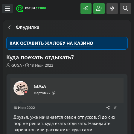
Флудилка
КАК ОСТАВИТЬ ЖАЛОБУ НА КАЗИНО
Куда поехать отдыхать?
А
Д
GUGA
18 Июн 2022
в
а
т
т
о
а
GUGA
р
н
т
а
Фартовый 🥉
е
ч
м
а
18 Июн 2022
#1
ы
л
а
Друзья, уже начинается сезон отпусков. Я до сих
пор не решил, куда ехать отдыхать. Накидайте
вариантов или расскажите, куда сами