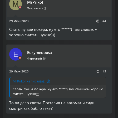
MrPrikol
M
Хайроллер 🥉
29 Июн 2023
#4
Слоты лучше покера, ну его ******) там слишком
хорошо считать нужно)))
Eurymedousa
E
Фартовый 🥇
29 Июн 2023
#5
MrPrikol написал(а):
Слоты лучше покера, ну его ******) там слишком хорошо
считать нужно)))
То ли дело слоты. Поставил на автомат и сиди
смотри как бабло текет)