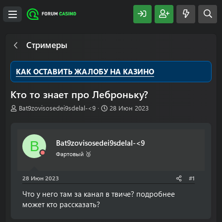
Стримеры
КАК ОСТАВИТЬ ЖАЛОБУ НА КАЗИНО
Кто то знает про Леброньку?
А
Д
Bat9zovisosedei9sdelal-<9
28 Июн 2023
в
а
т
т
о
а
Bat9zovisosedei9sdelal-<9
B
р
н
т
а
Фартовый 🥉
е
ч
м
а
28 Июн 2023
#1
ы
л
а
Что у него там за канал в твиче? подробнее
может кто рассказать?