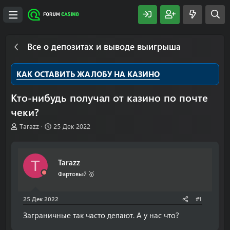
Все о депозитах и выводе выигрыша
КАК ОСТАВИТЬ ЖАЛОБУ НА КАЗИНО
Кто-нибудь получал от казино по почте
чеки?
А
Д
Tarazz
25 Дек 2022
в
а
т
т
о
а
Tarazz
T
р
н
т
а
Фартовый 🥇
е
ч
м
а
25 Дек 2022
#1
ы
л
а
Заграничные так часто делают. А у нас что?