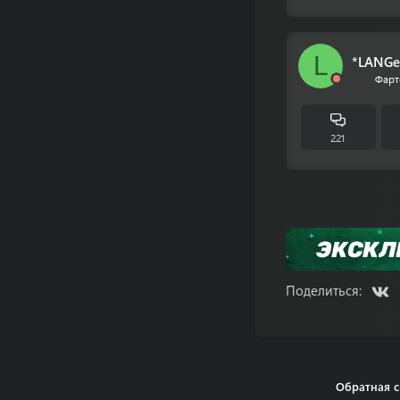
L
*LANGe
Фарт
221
V
Поделиться:
Обратная с