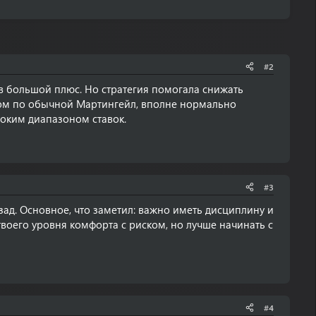
#2
 в большой плюс. Но стратегия помогала снижать
ном по обычной Мартингейл, вполне нормально
оким диапазоном ставок.
#3
ад. Основное, что заметил: важно иметь дисциплину и
 твоего уровня комфорта с риском, но лучше начинать с
#4