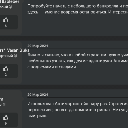
TBablebee
Попробуйте начать с небольшого банкролла и пос
овый 🥈
здесь — умение вовремя остановиться. Интересно,
8
20 Мар 2024
rs*_Vasandreks
Лично я считаю, что в любой стратегии нужно уч
артовый 🥉
любопытно узнать, как другие адаптируют Антима
с подъемами и спадами.
2
20 Мар 2024
om
Использовал Антимартингейл пару раз. Стратеги
р 🥉
перспективе, но всегда помните о рисках. Не сущ
выигрыш.
9