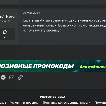
20 Мар 2024
rs*_Nova*
Стратегия Антимартингейл действительно требуе
овый 🥉
неизбежные потери. Возможно, кто-то может под
используя эту систему?
2
K
Telegram
Электронная почта
Ссылка
вязь
Условия и правила
Политика конфиденциальности
Помощ