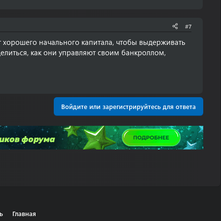
#7
т хорошего начального капитала, чтобы выдерживать
елиться, как они управляют своим банкроллом,
Войдите или зарегистрируйтесь для ответа
ь
Главная