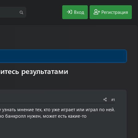
Вход
Регистрация
литесь результатами
#1
узнать мнение тех, кто уже играет или играл по ней.
о банкролл нужен, может есть какие-то