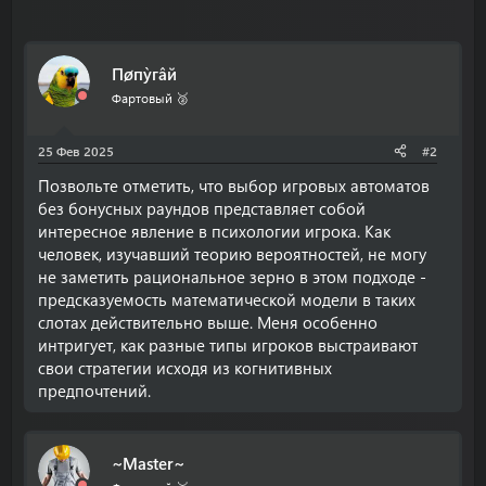
Пøпỳгâй
Фартовый 🥈
25 Фев 2025
#2
Позвольте отметить, что выбор игровых автоматов
без бонусных раундов представляет собой
интересное явление в психологии игрока. Как
человек, изучавший теорию вероятностей, не могу
не заметить рациональное зерно в этом подходе -
предсказуемость математической модели в таких
слотах действительно выше. Меня особенно
интригует, как разные типы игроков выстраивают
свои стратегии исходя из когнитивных
предпочтений.
~Master~