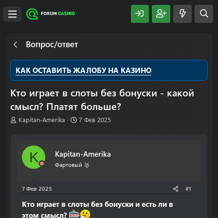
Вопрос/ответ
КАК ОСТАВИТЬ ЖАЛОБУ НА КАЗИНО
Кто играет в слоты без бонуски - какой
смысл? Платят больше?
А
Д
Kapitan-Amerika
7 Фев 2025
в
а
т
т
о
а
Kapitan-Amerika
K
р
н
т
а
Фартовый 🥈
е
ч
м
а
7 Фев 2025
#1
ы
л
а
Кто играет в слоты без бонуски и есть ли в
этом смысл?