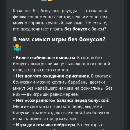
Казалось бы, бонусные раунды — это главная
фишка современных слотов, ведь именно там
можно сорвать крупный выигрыш. Но есть те,
кто предпочитает играть
без бонусок
. Зачем?
В чем смысл игры без бонусов?
•
Более стабильные выплаты
. В слотах без
бонусок выигрыши чаще выпадают в основной
игре, а не раз в сто спинов.
•
Нет долгого ожидания фриспинов
. В слотах с
бонусками можно крутить барабаны десятки
минут без малейшего намека на фри-спины. Без
них — выигрыши равномернее.
•
Нет «сожранного» баланса перед бонуской
.
Многие слоты «затягивают» перед выдачей
бонуски, а затем отдают всё в ней. Без бонусов
игра становится предсказуемее.
•
Игра для отмыва вейджера
. В некоторых