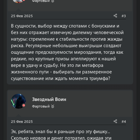
Фартовый 🥈
25 Фев 2025
#3
В сущности, выбор между слотами с бонусками и
без них отражает извечную дилемму человеческой
натуры: стремление к стабильности против жажды
риска. Регулярные небольшие выигрыши создают
ощущение предсказуемости мироздания, тогда как
редкие, но крупные призы апеллируют к нашей
вере в удачу и судьбу. Не это ли метафора
жизненного пути - выбирать ли размеренное
существование или ждать момента триумфа?
Звездный Воин
Фартовый 🥈
25 Фев 2025
#4
Эх, ребята, знал бы я раньше про эту фишку...
Сколько нервов и денег потратил, ожидая эти