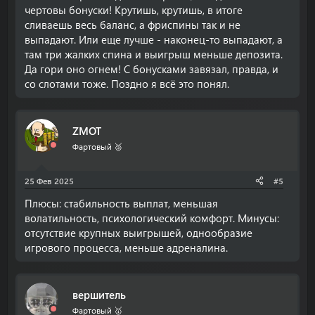
чертовы бонуски! Крутишь, крутишь, в итоге
сливаешь весь баланс, а фриспины так и не
выпадают. Или еще лучше - наконец-то выпадают, а
там три жалких спина и выигрыш меньше депозита.
Да гори оно огнем! С бонусками завязал, правда, и
со слотами тоже. Поздно я всё это понял.
ZMOT
Фартовый 🥈
25 Фев 2025
#5
Плюсы: стабильность выплат, меньшая
волатильность, психологический комфорт. Минусы:
отсутствие крупных выигрышей, однообразие
игрового процесса, меньше адреналина.
вершитель
Фартовый 🥇