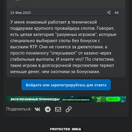
25 Фев 2025
#6
У меня знакомый работает в технической
поддержке крупного провайдера слотов. Говорит,
есть целая категория "разумных игроков", которые
специально выбирают слоты без бонусок с
высоким RTP. Они не гонятся за джекпотами, а
просто понемногу "откусывают" от казино через
стабильные выплаты. И знаете что? По статистике,
такие игроки в долгосрочной перспективе теряют
меньше денег, чем охотники за бонусками.
Войдите или зарегистрируйтесь для ответа
VK
Telegram
Электронная почта
Ссылка
Поделиться: