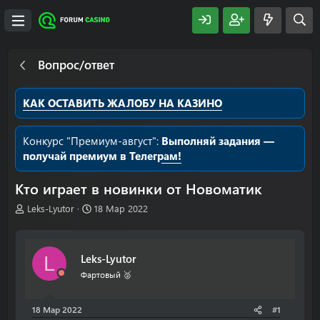
Вопрос/ответ
КАК ОСТАВИТЬ ЖАЛОБУ НА КАЗИНО
Конкурс "Премиум-август":
Выполняй задания —
получай премиум в Телеграм!
Кто играет в новинки от Новоматик
А
Д
Leks-Lyutor
18 Мар 2022
в
а
т
т
о
а
Leks-Lyutor
L
р
н
т
а
Фартовый 🥈
е
ч
м
а
18 Мар 2022
#1
ы
л