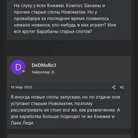
а
На слуху у всех Книжки, Компот, Бананы и
прочие старые слоты Новоматик. Но у
провайдера за последнее время появилось
немало новинок, кто-нибудь в них играет? Или
все крутят барабаны старых слотов?
DeDMoRo3
D
Хайроллер 🥉
18 Мар 2022
#2
Я иногда новые слоты запускаю, но по отдачи они
уступают старым Новоматик, поэтому
рассматривать их стоит все же, как развлечение. А
для заработка больше подходят те же Книжки и
Лаки Леди.