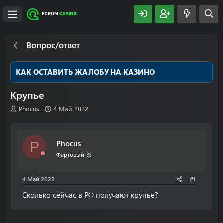
Вопрос/ответ
КАК ОСТАВИТЬ ЖАЛОБУ НА КАЗИНО
Крупье
А
Д
Phocus
4 Май 2022
в
а
т
т
о
а
Phocus
P
р
н
т
а
Фартовый 🥈
е
ч
м
а
4 Май 2022
#1
ы
л
а
Сколько сейчас в РФ получают крупье?