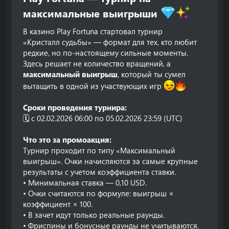
максимальные выигрыши
В казино Play Fortuna стартовал турнир
«Кристалл судьбы» — формат для тех, кто любит
редкие, но по-настоящему сильные моменты.
Здесь решает не количество вращений, а
максимальный выигрыш
, который ты сумел
вытащить в одной из участвующих игр
Сроки проведения турнира:
🗓 с 02.02.2026 06:00 по 05.02.2026 23:59 (UTC)
Что это за промоакция:
Турнир проходит по типу «Максимальный
выигрыш». Очки начисляются за самые крупные
результаты с учетом коэффициента ставки.
• Минимальная ставка — 0,10 USD.
• Очки считаются по формуле: выигрыш ×
коэффициент × 100.
• В зачет идут только реальные раунды.
• Фриспины и бонусные раунды не учитываются.