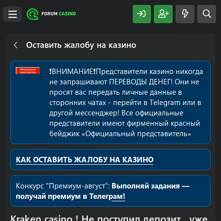
Оставить жалобу на казино
❗️ВНИМАНИЕ❗️Представители казино никогда
не запрашивают ПЕРЕВОДЫ ДЕНЕГ! Они не
просят вас передать личные данные в
сторонних чатах - перейти в Telegram или в
другой мессенджер! Все официальные
представители имеют фирменный красный
бейджик «Официальный представитель»
КАК ОСТАВИТЬ ЖАЛОБУ НА КАЗИНО
Конкурс "Премиум-август":
Выполняй задания —
получай премиум в Телеграм!
Kraken casino ! Не поступил депозит , уже