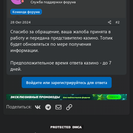
Служба поддержки форума
Команда форума
28 Окт 2024
#2
Спасибо за обращение, ваша жалоба принята в
работу и передана представителю казино. Топик
будет обновляться по мере получения
информации.
Предположительное время ответа казино - до 7
дней.
Войдите или зарегистрируйтесь для ответа
VK
Telegram
Электронная почта
Ссылка
Поделиться: