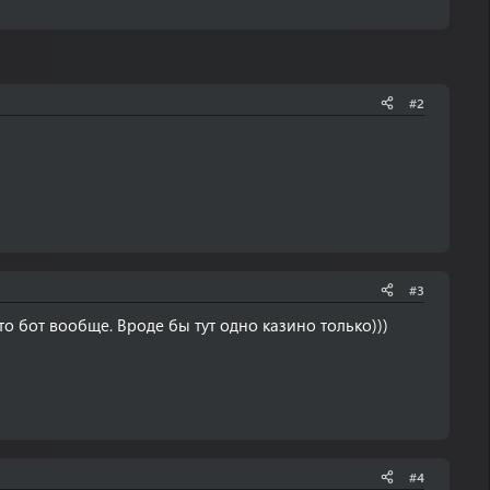
#2
#3
то бот вообще. Вроде бы тут одно казино только)))
#4