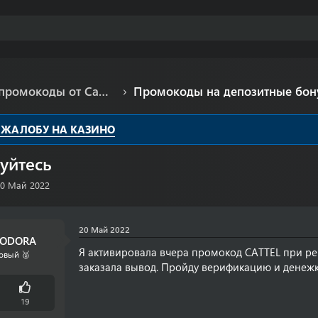
Эксклюзивные промокоды от Casino.ru
 ЖАЛОБУ НА КАЗИНО
уйтесь
Д
0 Май 2022
20 Май 2022
FODORA
Я активировала вчера промокод CATTEL при ре
овый 🥈
заказала вывод. Пройду верификацию и денежки
19