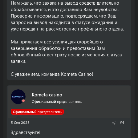
Нам жаль, что заявка на вывод средств длительно
обрабатывается, и это доставило Вам неудобства.
Проверив информацию, подтверждаем, что Ваш
запрос на вывод находится в статусе ожидания и
уже передан на рассмотрение профильного отдела.
Мы прилагаем все усилия для скорейшего
завершения обработки и предоставим Вам
обновлённый ответ сразу после изменения статуса
заявки.
С уважением, команда Kometa Casino!
Kometa casino
Официальный представитель
Официальный представитель
5 Сен 2025
#4
Здравствуйте!