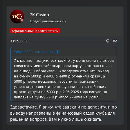
7K Casino
Представитель казино
Официальный представитель
3 Июн 2025
#2
Yuliya.2023 написал(а):
7 к казино , получилось так что , у меня столи на вывод
средства у меня заблокировали карту , которая стояла
на вывод. Я обратилась. В поодерка отменить вывод
на сумму 5000р и 4400 р 4400 р отменили сразу , а
5000 р через несколько часов типо транзакция
успешна , но деньги не поступали на счет в банке .
просто кинули на 5000 р а 2.06 2025 года кинули на
депозит на сумму 2201 р итого кинули на 7201р
Здравствуйте. Я вижу, что заявки и по депозиту, и по
выводу направлены в финансовый отдел клуба для
решения вопроса. Вам нужно лишь ожидать.