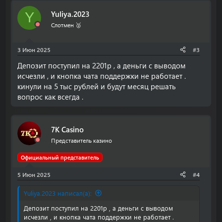
Yuliya.2023
Y
Слотмен 🥈
3 Июн 2025
#3
Депозит поступил на 2201р , а деньги с выводом
исчезли , и кнопка чата поддержки не работает .
кинули на 5 тыс рублей и будут месяц решать
вопрос как всегда .
7K Casino
Представитель казино
Официальный представитель
5 Июн 2025
#4
Yuliya.2023 написал(а):
Депозит поступил на 2201р , а деньги с выводом
исчезли , и кнопка чата поддержки не работает .