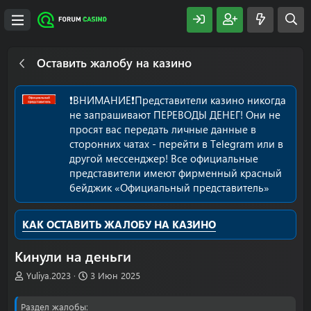
Оставить жалобу на казино
❗️ВНИМАНИЕ❗️Представители казино никогда
не запрашивают ПЕРЕВОДЫ ДЕНЕГ! Они не
просят вас передать личные данные в
сторонних чатах - перейти в Telegram или в
другой мессенджер! Все официальные
представители имеют фирменный красный
бейджик «Официальный представитель»
КАК ОСТАВИТЬ ЖАЛОБУ НА КАЗИНО
Кинули на деньги
А
Д
Yuliya.2023
3 Июн 2025
в
а
т
т
Раздел жалобы