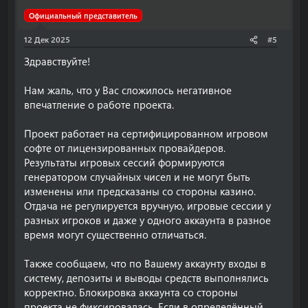
Официальный представитель
12 Дек 2025
#5
Здравствуйте!
Нам жаль, что у Вас сложилось негативное
впечатление о работе проекта.
Проект работает на сертифицированном игровом
софте от лицензированных провайдеров.
Результаты игровых сессий формируются
генератором случайных чисел и не могут быть
изменены или предсказаны со стороны казино.
Отдача не регулируется вручную, игровые сессии у
разных игроков и даже у одного аккаунта в разное
время могут существенно отличаться.
Также сообщаем, что по Вашему аккаунту входы в
систему, депозиты и выводы средств выполнялись
корректно. Блокировка аккаунта со стороны
проекта не фиксировалась. Если в определённый