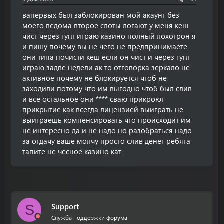
вапервых был заблокирован мой акаунт без
моего ведома второе слоты логают у меня кеш
чист через гугл играю казино полный лохотрон я
и пишу почему вы не чего не предпринимаете
они типа почисти кеш если он чист и через гугл
играю задве недели ак то отговорка зеркало не
активное почему не блокируется чтоб не
заходили потому что им выгодно чтоб был слив
и все остальное они **** сваю прикроют
прикрытие как всегда лицензией выиграть не
выиграешь компенсировать что происходит им
не интересно да и не надо но разобраться надо
за отдачу ваше молчу просто слив денег ребята
тапите не чесное казино кат
Support
S
Служба поддержки форума