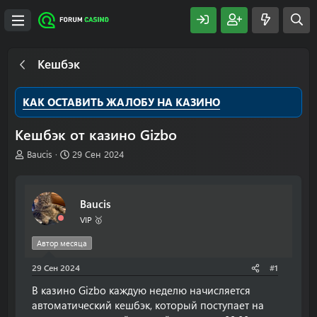
Кешбэк
КАК ОСТАВИТЬ ЖАЛОБУ НА КАЗИНО
Кешбэк от казино Gizbo
А
Д
Baucis
29 Сен 2024
в
а
т
т
о
а
Baucis
р
н
т
а
VIP 🥇
е
ч
м
а
Автор месяца
ы
л
29 Сен 2024
а
#1
В казино Gizbo каждую неделю начисляется
автоматический кешбэк, который поступает на