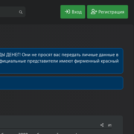
Вход
Регистрация
Ы ДЕНЕГ! Они не просят вас передать личные данные в
се официальные представители имеют фирменный красный
#1