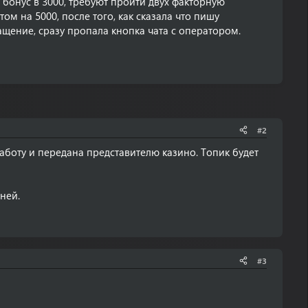
а бонус в 3000, требуют пройти двух факторную
м на 5000, после того, как сказала что пишу
щение, сразу пропала кнопка чата с оператором.
#2
аботу и передана представителю казино. Топик будет
ней.
#3