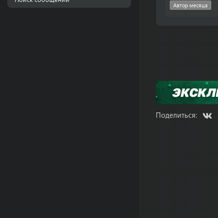
Автор месяца
V
Поделиться: