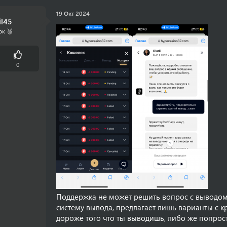
19 Окт 2024
il45
к 🥉
0
Поддержка не может решить вопрос с выводом 
систему вывода, предлагает лишь варианты с 
дороже того что ты выводишь, либо же попрос