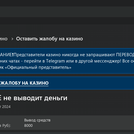
ино
Оставить жалобу на казино
АНИЕ❗️Представители казино никогда не запрашивают ПЕРЕВОД
них чатах - перейти в Telegram или в другой мессенджер! В
ик «Официальный представитель»
 ЖАЛОБУ НА КАЗИНО
 не выводит деньги
т 2024
Вывод средств
 Руб)
8000