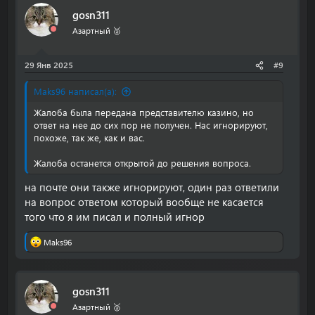
gosn311
Азартный 🥈
29 Янв 2025
#9
Maks96 написал(а):
Жалоба была передана представителю казино, но
ответ на нее до сих пор не получен. Нас игнорируют,
похоже, так же, как и вас.
Жалоба останется открытой до решения вопроса.
на почте они также игнорируют, один раз ответили
на вопрос ответом который вообще не касается
того что я им писал и полный игнор
Maks96
Р
е
а
к
gosn311
ц
и
Азартный 🥈
и