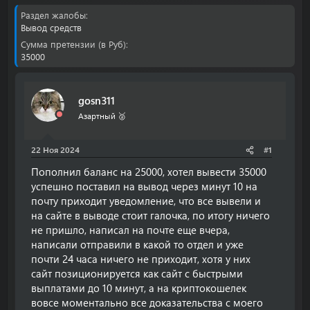
т
т
Раздел жалобы
о
а
Вывод средств
р
н
Сумма претензии (в Руб)
т
а
35000
е
ч
м
а
ы
л
а
gosn311
Азартный 🥈
22 Ноя 2024
#1
Пополнил баланс на 25000, хотел вывести 35000
успешно поставил на вывод через минут 10 на
почту приходит уведомление, что все вывели и
на сайте в выводе стоит галочка, по итогу ничего
не пришло, написал на почте еще вчера,
написали отправили в какой то отдел и уже
почти 24 часа ничего не приходит, хотя у них
сайт позиционируется как сайт с быстрыми
выплатами до 10 минут, а на криптокошелек
вовсе моментально все доказательства с моего