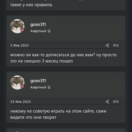
такие у них правила.
gosn311
Азартный 🥈
5 Фев 2025
#12
можно ли как-то дописаться до них вам? ну просто
это не смешно 3 месяц пошел
gosn311
Азартный 🥈
25 Фев 2025
#13
никому не советую играть на этом сайте, сами
видите что они творят