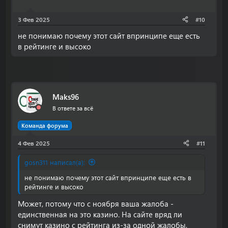
:
3 Фев 2025
#10
не понимаю почему этот сайт впринципе еще есть
в рейтинге и высоко
Maks96
В ответе за всё
Команда форума
4 Фев 2025
#11
gosn311 написал(а):
не понимаю почему этот сайт впринципе еще есть в
рейтинге и высоко
Может, потому что с ноября ваша жалоба -
единственная на это казино. На сайте вряд ли
снимут казино с рейтинга из-за одной жалобы,