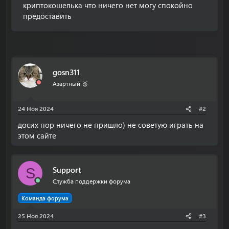
криптокошелька что ничего нет могу спокойно
предоставить
gosn311
Азартный 🥈
24 Ноя 2024
#2
досих пор ничего не пришло) не советую играть на
этом сайте
Support
S
Служба поддержки форума
Команда форума
25 Ноя 2024
#3