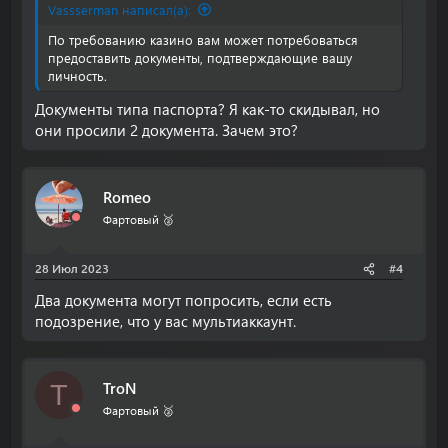
Vassserman написал(а):
По требованию казино вам может потребоваться
предоставить документы, подтверждающие вашу
личность.
Документы типа паспорта? Я как-то скидывал, но
они просили 2 документа. Зачем это?
Romeo
Фартовый 🥈
28 Июл 2023
#4
Два документа могут попросить, если есть
подозрение, что у вас мультиаккаунт.
TroN
T
Фартовый 🥈