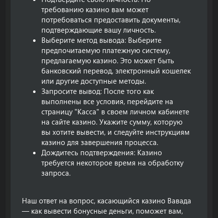
требованию казино вам может
потребоваться предоставить документы,
подтверждающие вашу личность.
Выберите метод вывода: Выберите
предпочитаемую платежную систему,
предлагаемую казино. Это может быть
банковский перевод, электронный кошелек
или другие доступные методы.
Запросите вывод: После того как
выполнены все условия, перейдите на
страницу "Касса" в своем личном кабинете
на сайте казино. Укажите сумму, которую
вы хотите вывести, и следуйте инструкциям
казино для завершения процесса.
Дождитесь подтверждения: Казино
требуется некоторое время на обработку
запроса.
Наш ответ на вопрос, касающийся казино Вавада
— как вывести бонусные деньги, поможет вам,