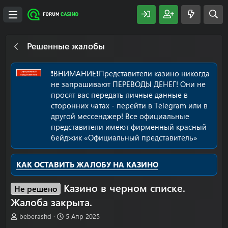
Решенные жалобы
❗️ВНИМАНИЕ❗️Представители казино никогда
не запрашивают ПЕРЕВОДЫ ДЕНЕГ! Они не
просят вас передать личные данные в
сторонних чатах - перейти в Telegram или в
другой мессенджер! Все официальные
представители имеют фирменный красный
бейджик «Официальный представитель»
КАК ОСТАВИТЬ ЖАЛОБУ НА КАЗИНО
Казино в черном списке.
Не решено
Жалоба закрыта.
А
Д
beberashd
5 Апр 2025
в
а