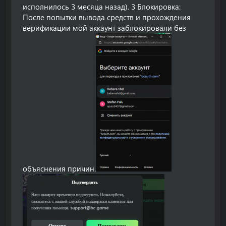
исполнилось 3 месяца назад). 3 Блокировка:
После попытки вывода средств и прохождения
верификации мой аккаунт заблокировали без
объяснения причин.