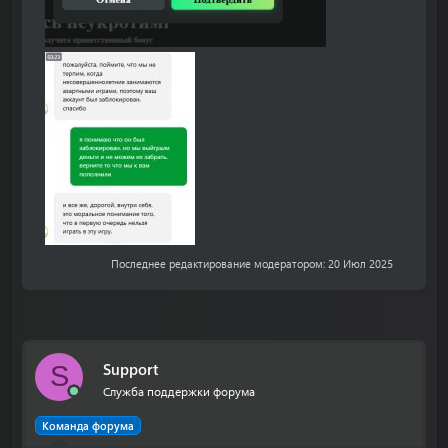
Последнее редактирование модератором:
20 Июл 2025
Support
S
Служба поддержки форума
Команда форума