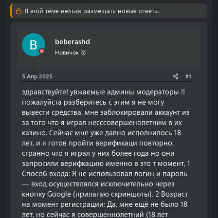
т
т
В этой теме нельзя размещать новые ответы.
о
а
р
н
т
а
beberashd
е
ч
м
а
Новичок 🥉
ы
л
а
5 Апр 2025
#1
здравствуйте! увжаемые админы модераторы !!
пожалуйста разберитесь с этим я не могу
вывести средства. мне заблокировали аккаунт из
за того что я играл несссовершенолетним в их
казино. Сейчас мне уже давно исполнилось 18
лет, и я готов пройти верификаци повторно.
странно что я играл у них более года но они
запросили верифкацию именно в это т момент, 1
Способ входа: Я не использовал логин и пароль
— вход осуществлялся исключительно через
кнопку Google (прилагаю скриншоты). 2 Возраст
на момент регистрации: Да, мне ещё не было 18
лет, но сейчас я совершеннолетний (18 лет