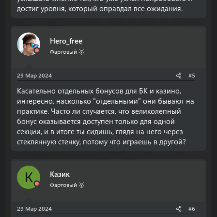
достиг уровня, который оправдал все ожидания.
Hero_free
Фартовый 🥇
29 Мар 2024
#5
Касательно отдельных бонусов для БК и казино,
интересно, насколько "отдельными" они бывают на
практике. Часто ли случается, что великолепный
бонус оказывается доступен только для одной
секции, и в итоге ты сидишь, глядя на него через
стеклянную стенку, потому что играешь в другой?
Казик
К
Фартовый 🥇
29 Мар 2024
#6