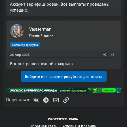
Аккаунт верифицирован. Все выплаты проведены
успешно.
Vassserman
Главный админ
Команда форума
26 Апр 2023
#7
Вопрос решен, жалоба закрыта.
Войдите или зарегистрируйтесь для ответа
VK
Telegram
Электронная почта
Ссылка
Поделиться:
Обратная связь
Условия и правила