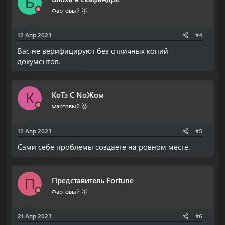
Б
Фартовый 🥈
12 Апр 2023
#4
Вас не верифицируют без отличных копий
документов.
КоТэ С NoЖом
К
Фартовый 🥈
12 Апр 2023
#5
Сами себе проблемы создаете на ровном месте.
Представитель Fortune
П
Фартовый 🥉
21 Апр 2023
#6