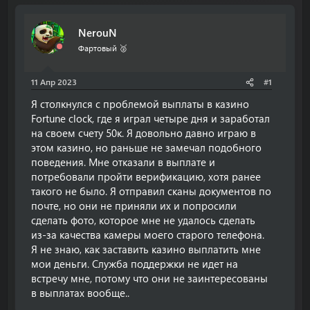
т
т
о
а
NerouN
р
н
т
а
Фартовый 🥈
е
ч
м
а
11 Апр 2023
#1
ы
л
а
Я столкнулся с проблемой выплаты в казино
Fortune clock, где я играл четыре дня и заработал
на своем счету 50к. Я довольно давно играю в
этом казино, но раньше не замечал подобного
поведения. Мне отказали в выплате и
потребовали пройти верификацию, хотя ранее
такого не было. Я отправил сканы документов по
почте, но они не приняли их и попросили
сделать фото, которое мне не удалось сделать
из-за качества камеры моего старого телефона.
Я не знаю, как заставить казино выплатить мне
мои деньги. Служба поддержки не идет на
встречу мне, потому что они не заинтересованы
в выплатах вообще..