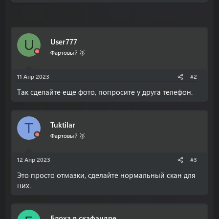
User777
U
Фартовый 🥈
11 Апр 2023
#2
Так сделайте еще фото, попросите у друга телефон.
Tuktilar
T
Фартовый 🥈
12 Апр 2023
#3
Это просто отмазки, сделайте нормальный скан для
них.
Блоха в скафандре