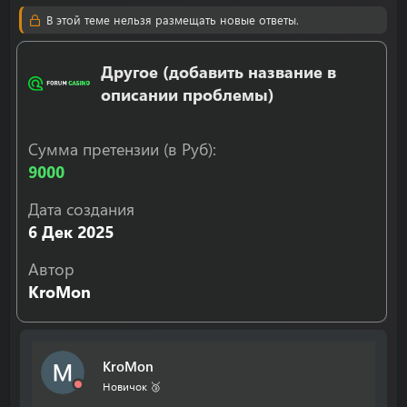
т
т
В этой теме нельзя размещать новые ответы.
о
а
р
н
т
а
Другое (добавить название в
е
ч
описании проблемы)
м
а
ы
л
а
Сумма претензии (в Руб)
9000
Дата создания
6 Дек 2025
Автор
KroMon
KroMon
Новичок 🥉