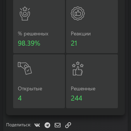
% решенных
Реакции
98.39%
21
Открытые
Решенные
4
244
VK
Telegram
Электронная почта
Ссылка
Поделиться: