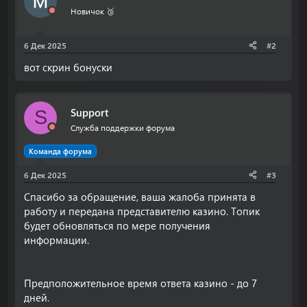
Новичок 🥉
6 Дек 2025
#2
вот скрин бонуски
Support
S
Служба поддержки форума
Команда форума
6 Дек 2025
#3
Спасибо за обращение, ваша жалоба принята в
работу и передана представителю казино. Топик
будет обновляться по мере получения
информации.
Предположительное время ответа казино - до 7
дней.