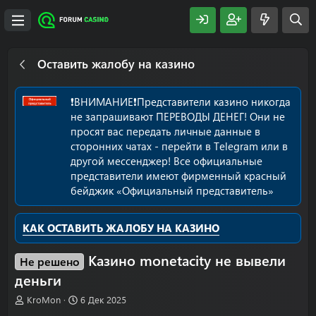
Оставить жалобу на казино
❗️ВНИМАНИЕ❗️Представители казино никогда
не запрашивают ПЕРЕВОДЫ ДЕНЕГ! Они не
просят вас передать личные данные в
сторонних чатах - перейти в Telegram или в
другой мессенджер! Все официальные
представители имеют фирменный красный
бейджик «Официальный представитель»
КАК ОСТАВИТЬ ЖАЛОБУ НА КАЗИНО
Казино monetacity не вывели
Не решено
деньги
А
Д
KroMon
6 Дек 2025
в
а