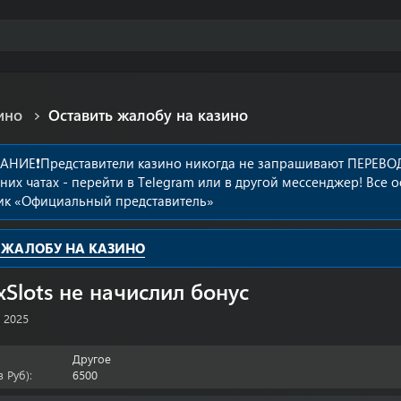
ино
Оставить жалобу на казино
АНИЕ❗️Представители казино никогда не запрашивают ПЕРЕВОД
них чатах - перейти в Telegram или в другой мессенджер! В
ик «Официальный представитель»
 ЖАЛОБУ НА КАЗИНО
Slots не начислил бонус
г 2025
Другое
 Руб)
6500