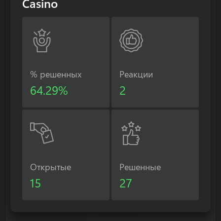
Casino
% решенных
Реакции
64.29%
2
Открытые
Решенные
15
27