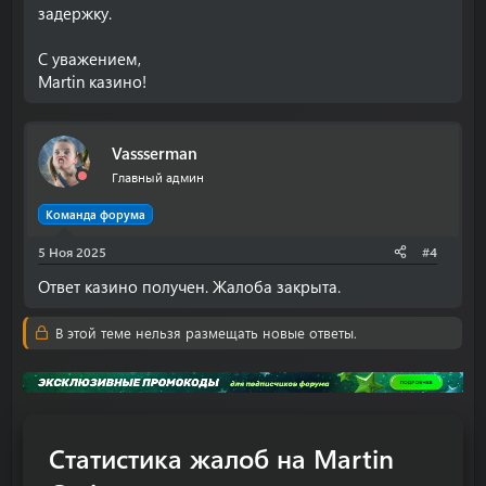
задержку.
С уважением,
Martin казино!
Vassserman
Главный админ
Команда форума
5 Ноя 2025
#4
Ответ казино получен. Жалоба закрыта.
В этой теме нельзя размещать новые ответы.
Статистика жалоб на Martin