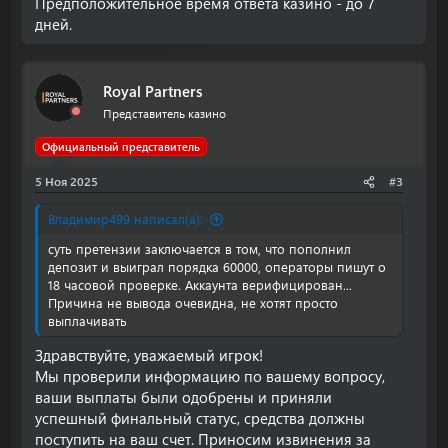
Предположительное время ответа казино - до 7
дней.
Royal Partners
Представитель казино
Официальный представитель
5 Ноя 2025
#3
Владимир499 написал(а):
суть претензии заключается в том, что пополнил
депозит и выиграл порядка 60000, операторы пишут о
18 часовой проверке. Аккаунта верифицирован...
Причина не вывода очевидна, не хотят просто
выплачивать
Здравствуйте, уважаемый игрок!
Мы проверили информацию по вашему вопросу,
ваши выплаты были одобрены и приняли
успешный финальный статус, средства должны
поступить на ваш счет. Приносим извинения за