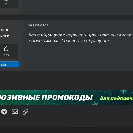
2
14 Сен 2023
rman
Ваше обращение передано представителям казино
админ
оповестим вас. Спасибо за обращение.
338
рума
K
Telegram
Электронная почта
Ссылка