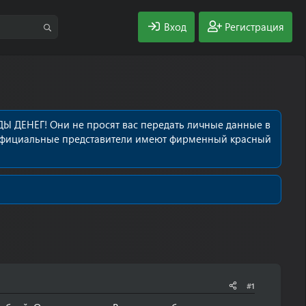
Вход
Регистрация
Ы ДЕНЕГ! Они не просят вас передать личные данные в
се официальные представители имеют фирменный красный
#1