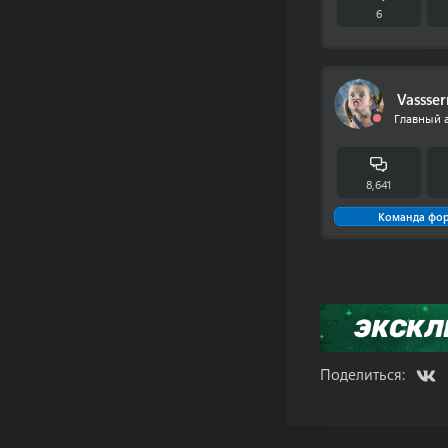
6
Vassse
Главный 
8,641
Команда фо
V
Поделиться: