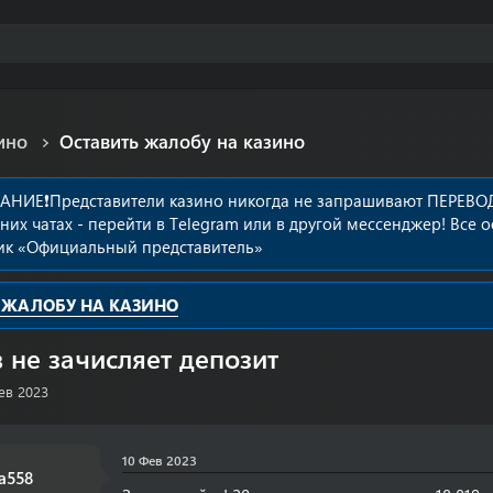
ино
Оставить жалобу на казино
АНИЕ❗️Представители казино никогда не запрашивают ПЕРЕВОД
них чатах - перейти в Telegram или в другой мессенджер! В
ик «Официальный представитель»
 ЖАЛОБУ НА КАЗИНО
 не зачисляет депозит
ев 2023
10 Фев 2023
a558