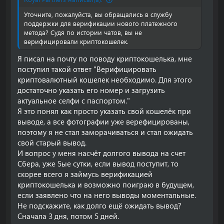
Уточните, пожалуйста, вы обращались в службу
поддержки для верификации нового платежного
метода? Судя по истории чатов, вы не
верифицировали криптокошелек.
Я писал на почту по поводу криптокошелька, мне
поступил такой ответ "Верифицировать
криптовалютный кошелек необходимо. Для этого
достаточно указать его номер и загрузить
актуальное селфи с паспортом."
Я это понял как просто указать свой кошелёк при
выводе, а все фотографии уже верефицированы,
поэтому я не стал заморачиваться и стал ожидать
свой старый вывод.
И вопрос у меня насчёт долгого вывода на счет
Сбера, уже 5ые сутки, если вывод поступит, то
скорее всего я займусь верификацией
криптокошелька и возможно поиграю в будущем,
если заявлено что на него выводы моментальные.
Не подскажите, как долго ещё ожидать вывод?
Сначала 3 дня, потом 5 дней.