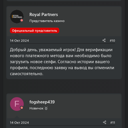
Royal Partners
Представитель казино
Официальный представитель
14 Окт 2024
#10
Добрый день, уважаемый игрок! Для верификации
нового платежного метода вам необходимо было
загрузить новое селфи. Согласно истории вашего
профиля, последнюю заявку на вывод вы отменили
самостоятельно.
fogsheep439
F
Новичок 🥇
14 Окт 2024
#11