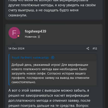
другие платёжные методы, я хочу увидеть на своём
счету выигрыш, а не ощущать будто меня
скаманули.
fogsheep439
F
Новичок 🥇
14 Окт 2024
#12
Royal Partners написал(а):
Добрый день, уважаемый игрок! Для верификации
нового платежного метода вам необходимо было
загрузить новое селфи. Согласно истории вашего
профиля, последнюю заявку на вывод вы отменили
самостоятельно.
А вот о этой заявке с выводом можно забыть, я
решил не заморачиваться насчет верификации
доп.платежного метода и отменил заявку, после
решил поиграть дальше на те средства. Вопрос