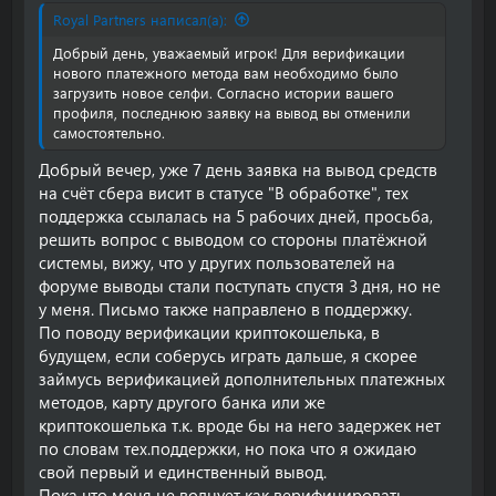
Royal Partners написал(а):
Добрый день, уважаемый игрок! Для верификации
нового платежного метода вам необходимо было
загрузить новое селфи. Согласно истории вашего
профиля, последнюю заявку на вывод вы отменили
самостоятельно.
Добрый вечер, уже 7 день заявка на вывод средств
на счёт сбера висит в статусе "В обработке", тех
поддержка ссылалась на 5 рабочих дней, просьба,
решить вопрос с выводом со стороны платёжной
системы, вижу, что у других пользователей на
форуме выводы стали поступать спустя 3 дня, но не
у меня. Письмо также направлено в поддержку.
По поводу верификации криптокошелька, в
будущем, если соберусь играть дальше, я скорее
займусь верификацией дополнительных платежных
методов, карту другого банка или же
криптокошелька т.к. вроде бы на него задержек нет
по словам тех.поддержки, но пока что я ожидаю
свой первый и единственный вывод.
Пока что меня не волнует как верифицировать