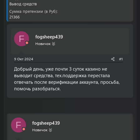
о
а
Вывод средств
р
н
Сумма претензии (в Руб)
т
а
21366
е
ч
м
а
ы
л
а
fogsheep439
F
Новичок 🥇
9 Окт 2024
#1
Добрый день, уже почти 3 суток казино не
выводит средства, тех.поддержка перестала
отвечать после верификации аккаунта, просьба,
помочь разобраться.
fogsheep439
F
Новичок 🥇