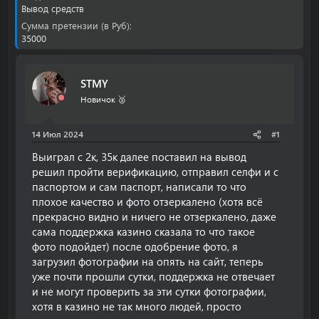
о
а
Вывод средств
р
н
Сумма претензии (в Руб)
т
а
35000
е
ч
м
а
ы
л
а
STMY
Новичок 🥈
14 Июл 2024
#1
Выиграл с 2к, 35к далее поставил на вывод
решил пройти верификацию, отправил селфи и с
паспортом и сам паспорт, написали то что
плохое качество и фото отзеркалено (хотя всё
прекрасно видно и ничего не отзеркалено, даже
сама поддержка казино сказала то что такое
фото подойдет) после одобрение фото, я
загрузил фотографии на опять на сайт, теперь
уже почти прошли сутки, поддержка не отвечает
и не могут проверить за эти сутки фотографии,
хотя в казино не так много людей, просто