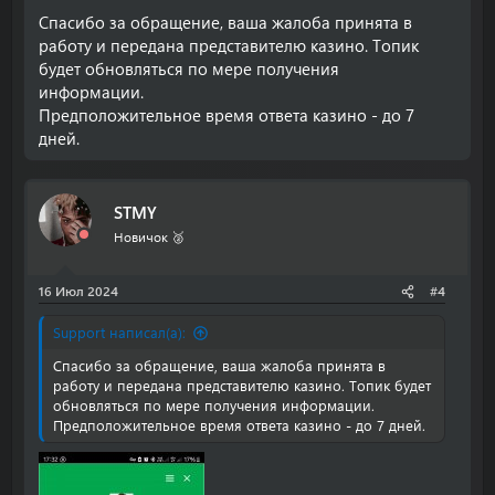
Спасибо за обращение, ваша жалоба принята в
работу и передана представителю казино. Топик
будет обновляться по мере получения
информации.
Предположительное время ответа казино - до 7
дней.
STMY
Новичок 🥈
16 Июл 2024
#4
Support написал(а):
Спасибо за обращение, ваша жалоба принята в
работу и передана представителю казино. Топик будет
обновляться по мере получения информации.
Предположительное время ответа казино - до 7 дней.