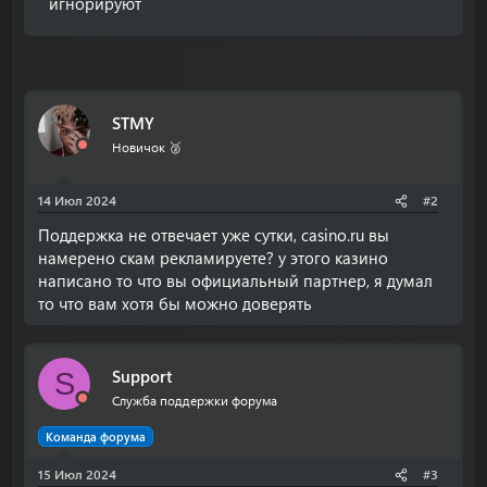
игнорируют
STMY
Новичок 🥈
14 Июл 2024
#2
Поддержка не отвечает уже сутки, casino.ru вы
намерено скам рекламируете? у этого казино
написано то что вы официальный партнер, я думал
то что вам хотя бы можно доверять
Support
S
Служба поддержки форума
Команда форума
15 Июл 2024
#3