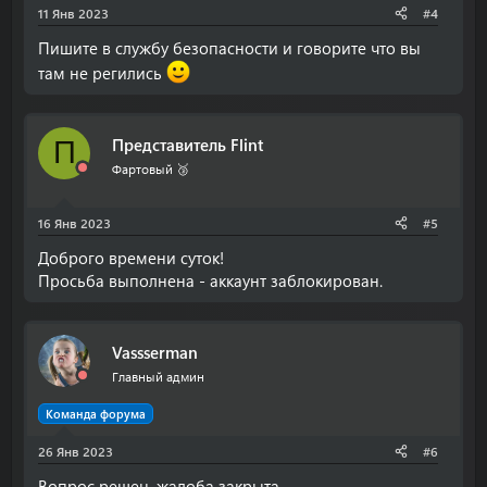
11 Янв 2023
#4
Пишите в службу безопасности и говорите что вы
там не регились
Представитель Flint
П
Фартовый 🥉
16 Янв 2023
#5
Доброго времени суток!
Просьба выполнена - аккаунт заблокирован.
Vassserman
Главный админ
Команда форума
26 Янв 2023
#6
Вопрос решен, жалоба закрыта.