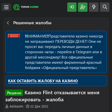
Решенные жалобы
❗️ВНИМАНИЕ❗️Представители казино никогда
не запрашивают ПЕРЕВОДЫ ДЕНЕГ! Они не
просят вас передать личные данные в
сторонних чатах - перейти в Telegram или в
другой мессенджер! Все официальные
представители имеют фирменный красный
бейджик «Официальный представитель»
КАК ОСТАВИТЬ ЖАЛОБУ НА КАЗИНО
Казино Flint отказывается меня
Решено
заблокировать - жалоба
А
Д
Аdidastm
22 Дек 2022
в
а