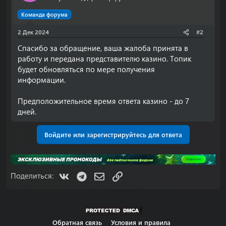
Команда форума
2 Дек 2024
#2
Спасибо за обращение, ваша жалоба принята в
работу и передана представителю казино. Топик
будет обновляться по мере получения
информации.
Предположительное время ответа казино - до 7
дней.
Войдите или зарегистрируйтесь для ответа
VK
Telegram
Электронная почта
Ссылка
Поделиться:
Обратная связь
Условия и правила