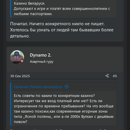
Казино Беларуси.
Допускают к игре и платят всем совершеннолетним с
любыми паспортами.
Почитал. Ничего конкретного никто не пишет.
Хотелось бы узнать от людей там бывавших более
детально.
Dynamo 2.
Азартный гуру
30 Сен 2025
#5
Евгений Липин написал(а):
Есть советы по каким то конкретным казино?
Интересует так же вход платный или нет? Есть ли
ограничения по времени пребывания? На что вообще
там казино похожи,как современные игорные зоны
типа ,,Ясной поляны,, или а-ля 2000х Вулкан с дешёвым
пивом?