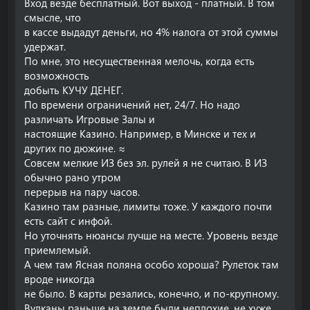
Вход везде бесплатный. Вот выход - платный. В том
смысле, что
в кассе выдадут деньги, но 4% налога от этой суммы
удержат.
По мне, это несущественная мелочь, когда есть
возможность
добыть КУЧУ ДЕНЕГ.
По времени ограничений нет, 24/7. Но надо
различать Игровые Залы и
настоящие Казино. Например, в Минске и тех и
других по дюжине. ≈
Совсем мелкие ИЗ без эл. рулей я не считаю. В ИЗ
обычно рано утром
перерыв на пару часов.
Казино там разные, лимиты тоже. У каждого почти
есть сайт с инфой.
Но уточнять нюансы лучше на месте. Уровень везде
приемлемый.
А чем там Ясная поляна особо хороша? Рулеток там
вроде никогда
не было. В карты резались, конечно, и по-крупному.
Вулканы раньше на земле были неплохие, не хуже