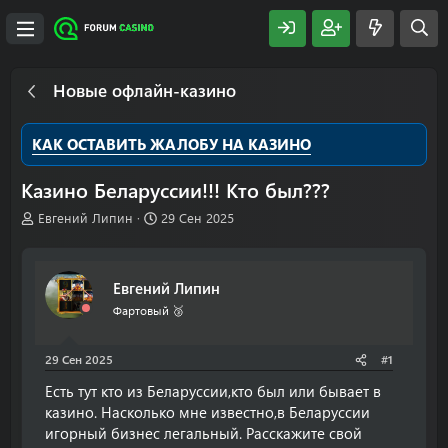
Новые офлайн-казино
КАК ОСТАВИТЬ ЖАЛОБУ НА КАЗИНО
Казино Беларуссии!!! Кто был???
А
Д
Евгений Липин
29 Сен 2025
в
а
т
т
о
а
Евгений Липин
р
н
т
а
Фартовый 🥉
е
ч
м
а
29 Сен 2025
#1
ы
л
а
Есть тут кто из Беларуссии,кто был или бывает в
казино. Насколько мне известно,в Беларуссии
игорный бизнес легальный. Расскажите свой