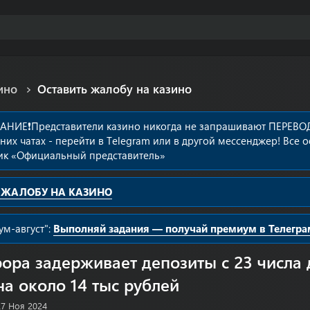
ино
Оставить жалобу на казино
АНИЕ❗️Представители казино никогда не запрашивают ПЕРЕВОД
них чатах - перейти в Telegram или в другой мессенджер! В
ик «Официальный представитель»
 ЖАЛОБУ НА КАЗИНО
м-август":
Выполняй задания — получай премиум в Телегра
ора задерживает депозиты с 23 числа
а около 14 тыс рублей
Д
27 Ноя 2024