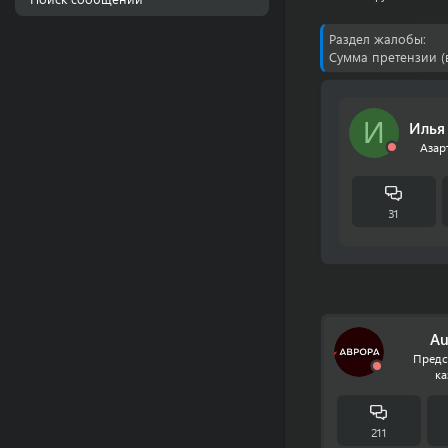
в
а
т
т
Раздел жалобы
о
а
Сумма претензии (в
р
т
а
е
ч
м
а
И
Илья
ы
л
Азар
а
31
Au
Предс
ка
211