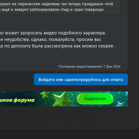
воруют не перечисляя неделями так теперь придумали чтоб
к ещё и аккаунт заблокировали стыд и срам товарищи
но может запросить видео подобного характера.
 неудобства, однако, пожалуйста, просим вас
ка по депозиту была рассмотрена как можно скорее.
Последнее редактирование:
7 Дек 2024
Войдите или зарегистрируйтесь для ответа