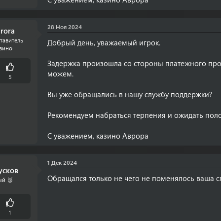
28 Ноя 2024
rora
тавитель
Добрый день, уважаемый игрок.
зино
Задержка произошла со стороны платежного пров
можем.
5
Вы уже обращались в нашу службу поддержки?
Рекомендуем набраться терпения и ожидать пол
С уважением, казино Аврора
1 Дек 2024
усков
Обращался только не чего не поменялось ваша с
ый 🥈
1