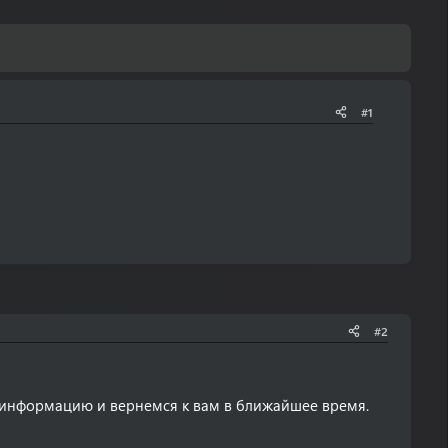
#1
#2
 информацию и вернемся к вам в ближайшее время.