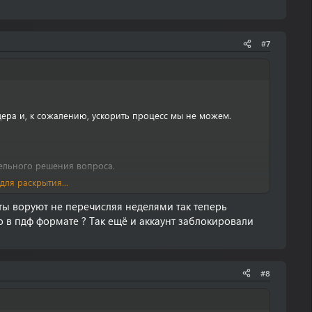
#7
ра и, к сожалению, ускорить процесс мы не можем.
ельного решения вопроса.
ля раскрытия...
иты воруют не перечисляя неделями так теперь
 в пдф формате ? Так ещё и аккаунт заблокировали
#8