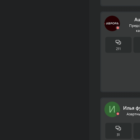
Au
Предс
ка
211
И
Илья ф
Азартн
31