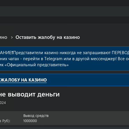
ино
Оставить жалобу на казино
АНИЕ❗️Представители казино никогда не запрашивают ПЕРЕВОД
них чатах - перейти в Telegram или в другой мессенджер! В
ик «Официальный представитель»
 ЖАЛОБУ НА КАЗИНО
не выводит деньги
2024
Вывод средств
 Руб)
1000000