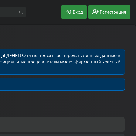
Вход
Регистрация
Ы ДЕНЕГ! Они не просят вас передать личные данные в
се официальные представители имеют фирменный красный