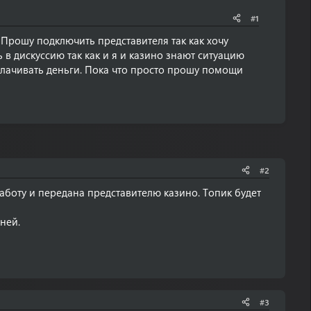
#1
 Прошу подключить представителя так как хочу
ь в дискуссию так как и я и казино знают ситуацию
плачивать деньги. Пока что просто прошу помощи
#2
аботу и передана представителю казино. Топик будет
ней.
#3