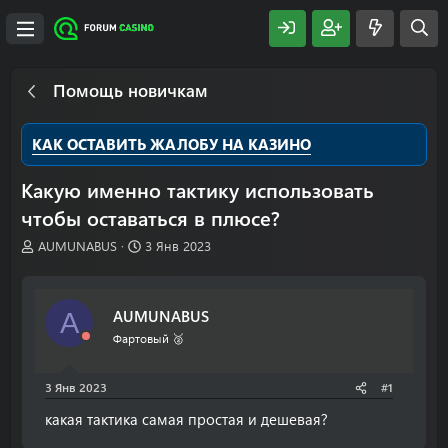
Помощь новичкам
КАК ОСТАВИТЬ ЖАЛОБУ НА КАЗИНО
Какую именно тактику использовать
чтобы оставаться в плюсе?
А
Д
AUMUNABUS
3 Янв 2023
в
а
т
т
о
а
AUMUNABUS
A
р
н
т
а
Фартовый 🥈
е
ч
м
а
3 Янв 2023
#1
ы
л
а
какая тактика самая простая и дешевая?