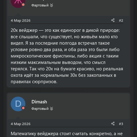
Ж
Фартовый 🥉
4 Мар 2026
#2
20x вейджер — это как единорог в дикой природе:
все слышали, что существует, но живьём мало кто
видел. Я за последние полгода встречал такое
условие ровно два раза, и оба раза это были либо
микроскопические фриспины, либо акция с таким
низким максимальным выводом, что смысл
терялся. Так что 20x на бумаге красиво, но реальная
охота идёт за нормальным 30x без закопанных в
правилах сюрпризов.
Dimash
D
Фартовый 🥈
4 Мар 2026
#3
Математику вейджера стоит считать конкретно, а не