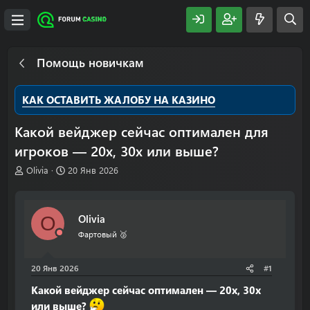
Помощь новичкам
КАК ОСТАВИТЬ ЖАЛОБУ НА КАЗИНО
Какой вейджер сейчас оптимален для
игроков — 20х, 30х или выше?
А
Д
Olivia
20 Янв 2026
в
а
т
т
о
а
Olivia
O
р
н
т
а
Фартовый 🥈
е
ч
м
а
20 Янв 2026
#1
ы
л
а
Какой вейджер сейчас оптимален — 20x, 30x
или выше?