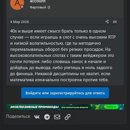
account
A
Фартовый 🥉
4 Мар 2026
#6
40x и выше имеет смысл брать только в одном
случае — если играешь в слот с очень высоким RTP
и низкой волатильностью, где ты методично
перемалываешь оборот без резких просадок. На
высоковолатильных слотах с таким вейджером это
почти лотерея: либо словишь занос в начале и
дойдёшь до вывода, либо улетишь в ноль задолго
до финиша. Никакой дисциплины не хватит, если
математика изначально построена против тебя.
Войдите или зарегистрируйтесь для ответа
VK
Telegram
Электронная почта
Ссылка
Поделиться: