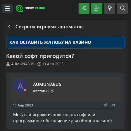
Секреты игровых автоматов
КАК ОСТАВИТЬ ЖАЛОБУ НА КАЗИНО
Какой софт пригодится?
А
Д
AUMUNABUS
13 Апр 2023
в
а
т
т
о
а
AUMUNABUS
A
р
н
т
а
Фартовый 🥈
е
ч
м
а
13 Апр 2023
#1
ы
л
а
Могут ли игроки использовать софт или
программное обеспечение для обмана казино?