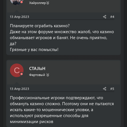
Хайроллер🥈
13 Апр 2023
#4
Планируете ограбить казино?
Даже на этом форуме множество жалоб, что казино
обманывает игроков и банят. Не очень приятно,
да?
Грязные у вас помыслы!
CTAJIuH
C
Фартовый 🥈
13 Апр 2023
#5
Профессиональные игроки подтверждают, что
обмануть казино сложно. Поэтому они не пытаются
искать какие-то мошеннические уловки, а
используют разрешенные способы для
минимизации рисков