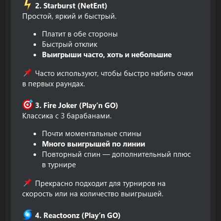
2. Starburst (NetEnt)
Простой, яркий и быстрый.
Платит в обе стороны
Быстрый отклик
Выигрыши часто, хоть и небольшие
Часто используют, чтобы быстро набить очки
в первых раундах.
3. Fire Joker (Play’n GO)
Классика с 3 барабанами.
Почти моментальные спины
Много выигрышей по линии
Повторный спин — дополнительный плюс
в турнире
Прекрасно подходит для турниров на
скорость или на количество выигрышей.
4. Reactoonz (Play’n GO)