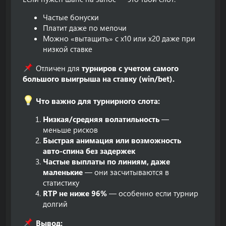
Частые бонуски
Платит даже по мелочи
Можно «вытащить» с x10 или x20 даже при
низкой ставке
Отличен для
турниров с учетом самого
большого выигрыша на ставку (win/bet).
Что важно для турнирного слота:
Низкая/средняя волатильность
—
меньше рисков
Быстрая анимация или возможность
авто-спина без задержек
Частые выплаты по линиям, даже
маленькие
— они засчитываются в
статистику
RTP не ниже 96%
— особенно если турнир
долгий
Вывод: