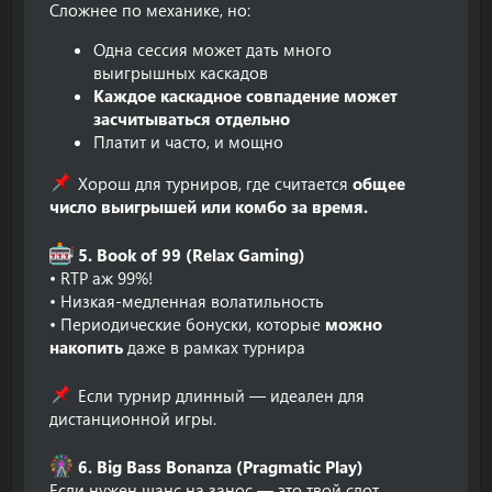
Сложнее по механике, но:
Одна сессия может дать много
выигрышных каскадов
Каждое каскадное совпадение может
засчитываться отдельно
Платит и часто, и мощно
Хорош для турниров, где считается
общее
число выигрышей или комбо за время.
5. Book of 99 (Relax Gaming)
• RTP аж 99%!
• Низкая-медленная волатильность
• Периодические бонуски, которые
можно
накопить
даже в рамках турнира
Если турнир длинный — идеален для
дистанционной игры.
6. Big Bass Bonanza (Pragmatic Play)
Если нужен шанс на занос — это твой слот.