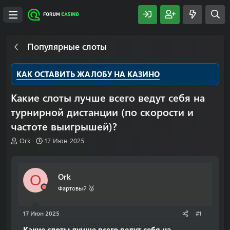
Популярные слоты
КАК ОСТАВИТЬ ЖАЛОБУ НА КАЗИНО
Какие слоты лучше всего ведут себя на
турнирной дистанции (по скорости и
частоте выигрышей)?
А
Д
Ork
17 Июн 2025
в
а
т
т
о
а
Ork
O
р
н
т
а
Фартовый 🥈
е
ч
м
а
17 Июн 2025
#1
ы
л
а
Какие слоты лучше всего ведут себя на